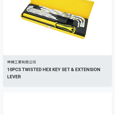
坤輝工業有限公司
10PCS TWISTED HEX KEY SET & EXTENSION
LEVER