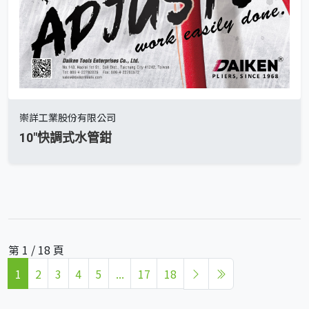
崇詳工業股份有限公司
10"快調式水管鉗
第 1 / 18 頁
1
2
3
4
5
...
17
18