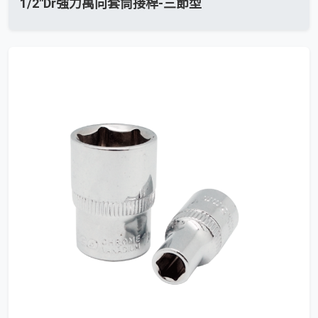
1/2"Dr強力萬向套筒接桿-三節型