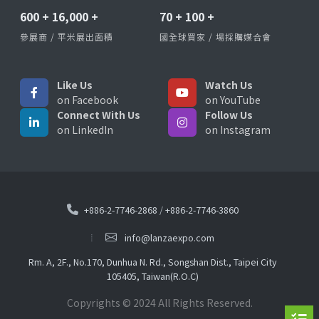
600
+
16,000
+
70
+
100
+
參展商 / 平米展出面積
國全球買家 / 場採購媒合會
Like Us
Watch Us
on Facebook
on YouTube
Connect With Us
Follow Us
on LinkedIn
on Instagram
+886-2-7746-2868
/
+886-2-7746-3860
info@lanzaexpo.com
Rm. A, 2F., No.170, Dunhua N. Rd., Songshan Dist., Taipei City
105405, Taiwan(R.O.C)
Copyrights © 2024 All Rights Reserved.