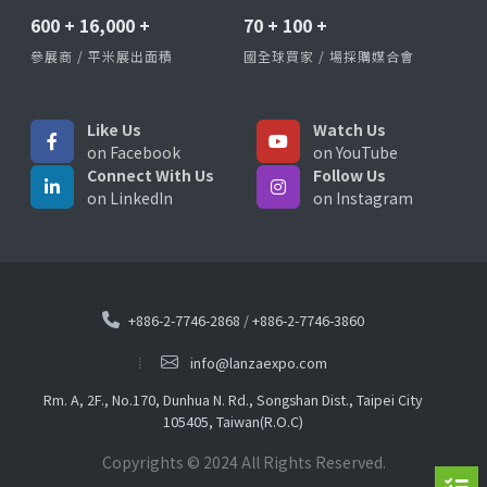
600
+
16,000
+
70
+
100
+
參展商 / 平米展出面積
國全球買家 / 場採購媒合會
Like Us
Watch Us
on Facebook
on YouTube
Connect With Us
Follow Us
on LinkedIn
on Instagram
+886-2-7746-2868
/
+886-2-7746-3860
info@lanzaexpo.com
Rm. A, 2F., No.170, Dunhua N. Rd., Songshan Dist., Taipei City
105405, Taiwan(R.O.C)
Copyrights © 2024 All Rights Reserved.