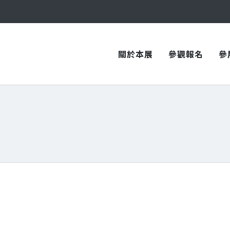
與您在臺中國際會展中心再次相見！
與您在臺中國際會展中心再次相見！
關於本展
參觀報名
參