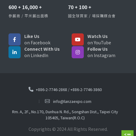
600
+
16,000
+
70
+
100
+
參展商 / 平米展出面積
國全球買家 / 場採購媒合會
Like Us
Watch Us
on Facebook
on YouTube
Connect With Us
Follow Us
on LinkedIn
on Instagram
+886-2-7746-2868
/
+886-2-7746-3860
info@lanzaexpo.com
Rm. A, 2F., No.170, Dunhua N. Rd., Songshan Dist., Taipei City
105405, Taiwan(R.O.C)
Copyrights © 2024 All Rights Reserved.