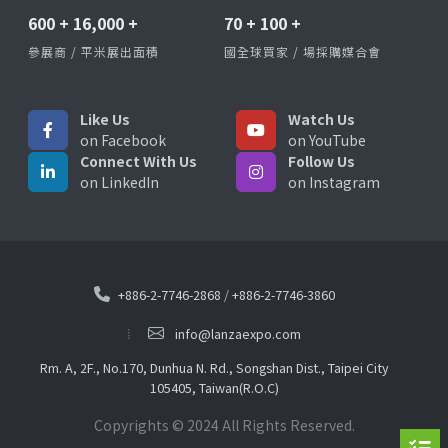
600
+
16,000
+
70
+
100
+
參展商 / 平米展出面積
國全球買家 / 場採購媒合會
Like Us
Watch Us
on Facebook
on YouTube
Connect With Us
Follow Us
on LinkedIn
on Instagram
+886-2-7746-2868
/
+886-2-7746-3860
info@lanzaexpo.com
Rm. A, 2F., No.170, Dunhua N. Rd., Songshan Dist., Taipei City
105405, Taiwan(R.O.C)
Copyrights © 2024 All Rights Reserved.