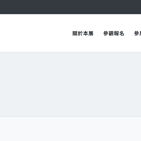
與您在臺中國際會展中心再次相見！
關於本展
參觀報名
參