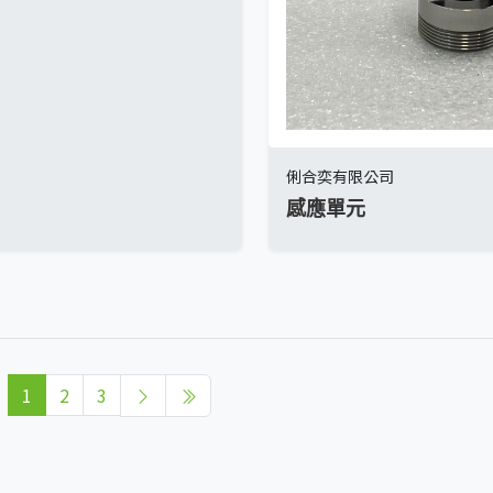
俐合奕有限公司
感應單元
1
2
3