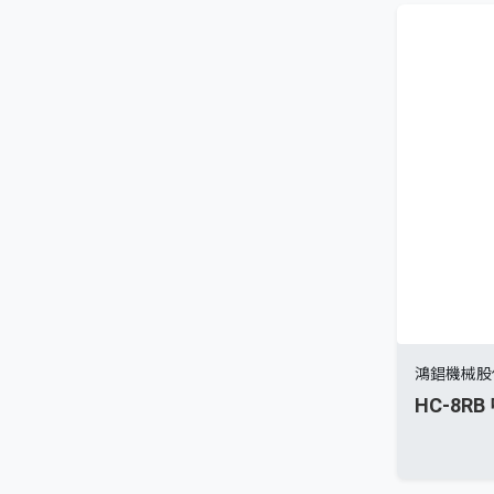
鴻錩機械股
HC-8R