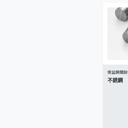
俊益鋼鐵股
不銹鋼