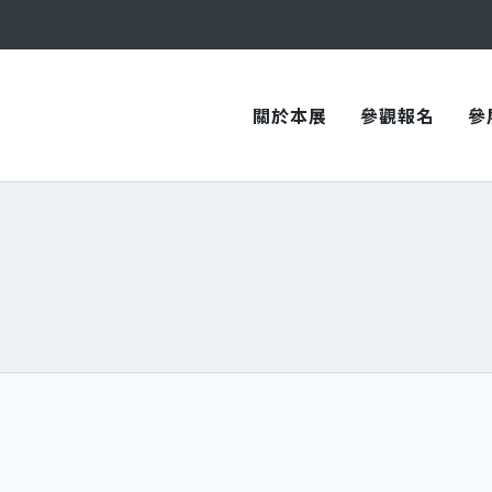
與您在臺中國際會展中心再次相見！
與您在臺中國際會展中心再次相見！
關於本展
參觀報名
參