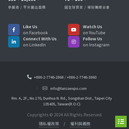
參展商 / 平米展出面積
國全球買家 / 場採購媒合會
Like Us
Watch Us
on Facebook
on YouTube
Connect With Us
Follow Us
on LinkedIn
on Instagram
+886-2-7746-2868
/
+886-2-7746-3860
info@lanzaexpo.com
Rm. A, 2F., No.170, Dunhua N. Rd., Songshan Dist., Taipei City
105405, Taiwan(R.O.C)
Copyrights © 2024 All Rights Reserved.
隱私權政策
權利與義務