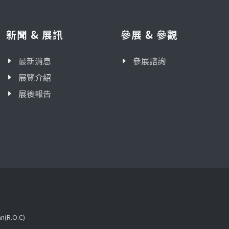
新聞 & 展訊
參展 & 參觀
最新消息
參展諮詢
展覽介紹
展後報告
an(R.O.C)