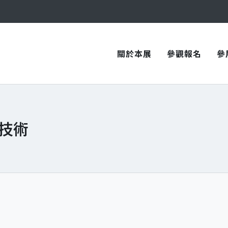
與您在臺中國際會展中心再次相見！
與您在臺中國際會展中心再次相見！
關於本展
參觀報名
參
技術