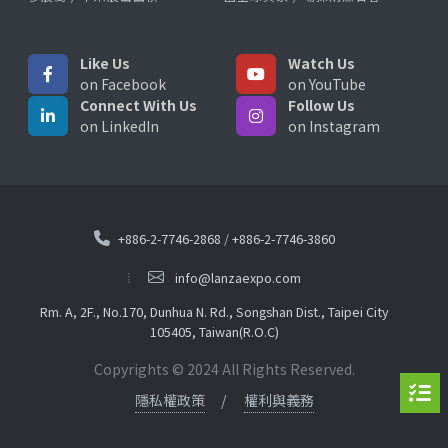
Like Us
Watch Us
on Facebook
on YouTube
Connect With Us
Follow Us
on LinkedIn
on Instagram
+886-2-7746-2868
/
+886-2-7746-3860
info@lanzaexpo.com
Rm. A, 2F., No.170, Dunhua N. Rd., Songshan Dist., Taipei City
105405, Taiwan(R.O.C)
Copyrights © 2024 All Rights Reserved.
隱私權政策
權利與義務