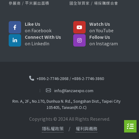
參展商 / 平米展出面積
國全球買家 / 場採購媒合會
Like Us
Watch Us
on Facebook
on YouTube
Connect With Us
Follow Us
on LinkedIn
on Instagram
+886-2-7746-2868
/
+886-2-7746-3860
info@lanzaexpo.com
Rm. A, 2F., No.170, Dunhua N. Rd., Songshan Dist., Taipei City
105405, Taiwan(R.O.C)
Copyrights © 2024 All Rights Reserved.
隱私權政策
權利與義務