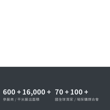
600
+
16,000
+
70
+
100
+
參展商 / 平米展出面積
國全球買家 / 場採購媒合會