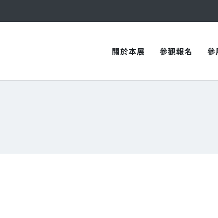
與您在臺中國際會展中心再次相見！
與您在臺中國際會展中心再次相見！
關於本展
參觀報名
參