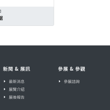
司
鋸
新聞 & 展訊
參展 & 參觀
最新消息
參展諮詢
展覽介紹
展後報告