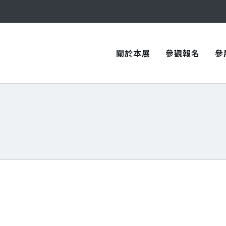
與您在臺中國際會展中心再次相見！
與您在臺中國際會展中心再次相見！
關於本展
參觀報名
參