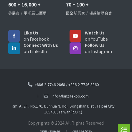
600
+
16,000
+
70
+
100
+
參展商 / 平米展出面積
國全球買家 / 場採購媒合會
Like Us
Watch Us
on Facebook
on YouTube
Connect With Us
Follow Us
on LinkedIn
on Instagram
+886-2-7746-2868
/
+886-2-7746-3860
info@lanzaexpo.com
Rm. A, 2F., No.170, Dunhua N. Rd., Songshan Dist., Taipei City
105405, Taiwan(R.O.C)
Copyrights © 2024 All Rights Reserved.
隱私權政策
權利與義務