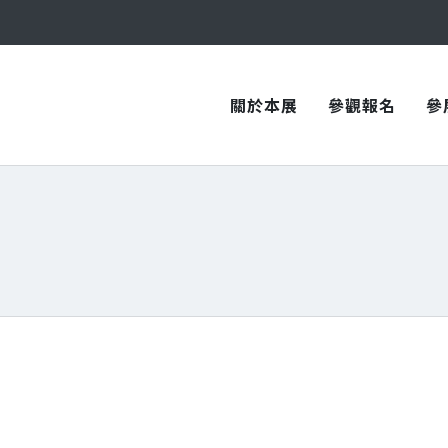
與您在臺中國際會展中心再次相見！
與您在臺中國際會展中心再次相見！
關於本展
參觀報名
參