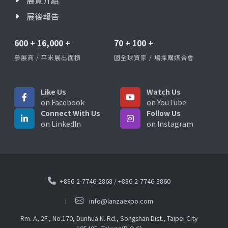
展覽介紹
展後報告
600
+
16,000
+
70
+
100
+
參展商 / 平米展出面積
國全球買家 / 場採購媒合會
Like Us
Watch Us
on Facebook
on YouTube
Connect With Us
Follow Us
on LinkedIn
on Instagram
+886-2-7746-2868
/
+886-2-7746-3860
info@lanzaexpo.com
Rm. A, 2F., No.170, Dunhua N. Rd., Songshan Dist., Taipei City