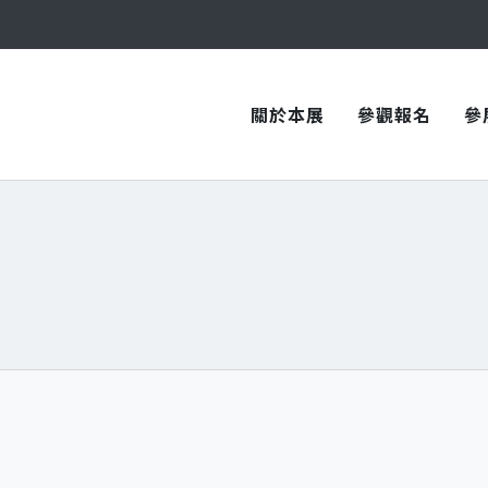
與您在臺中國際會展中心再次相見！
關於本展
參觀報名
參