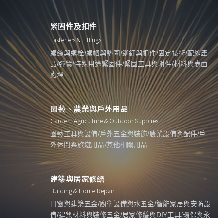
緊固件及扣件
Fasteners & Fittings
螺絲與螺栓/螺帽與墊圈/鉚釘與扣件/固定技術/配線產
品/彈簧/特殊用途緊固件/緊固工具與附件/材料與表面
處理
園藝、農業與戶外用品
Garden, Agriculture & Outdoor Supplies
園藝工具與設備/戶外五金與裝飾/農業設備與配件/戶
外休閒與旅遊用品/其他相關用品
建築與居家修繕
Building & Home Repair
門窗與建築五金/廚衛設備與水五金/智能家居與安防設
備/建築材料與裝修五金/居家修繕與DIY工具/環保與永