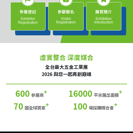
參展登記
參觀報名
展覽簡介
Exhibitor
Visitor
Exhibition
Registration
Introduction
Registration
虛實整合 深度媒合
全台最大五金工業展
2026 與您一起再創巔峰
600
16000
+
+
參展商
平米展出面積
70
100
+
+
國全球買家
場採購媒合會