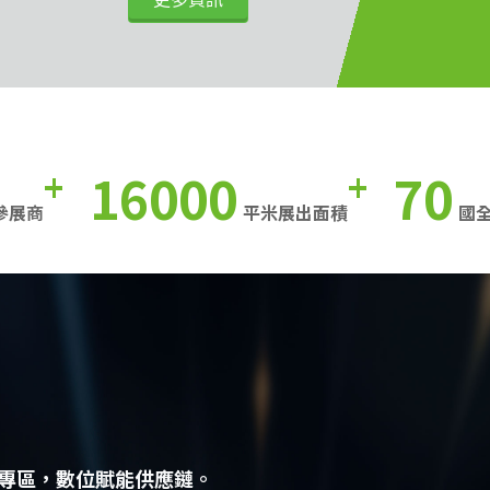
16000
70
+
+
參展商
平米展出面積
國
專區，數位賦能供應鏈。