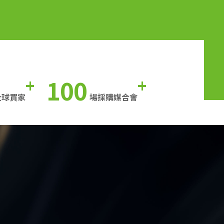
100
+
+
全球買家
場採購媒合會