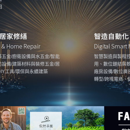
相
居家修繕
智造自動化
g & Home Repair
Digital Smart
五金/廚衛設備與水五金/智能
智慧製造與製程控
設備/建築材料與裝修五金/居
用、數位鏈結與
IY工具/環保與永續建築
廠房設備/數位廣
轉型/跨境電商、