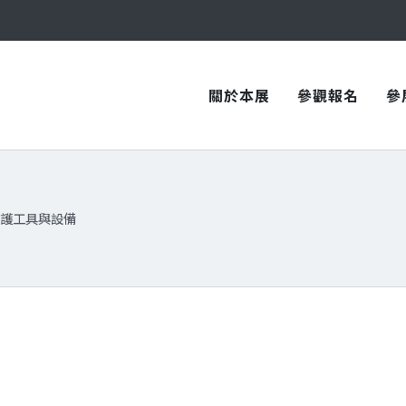
與您在臺中國際會展中心再次相見！
與您在臺中國際會展中心再次相見！
關於本展
參觀報名
參
護工具與設備