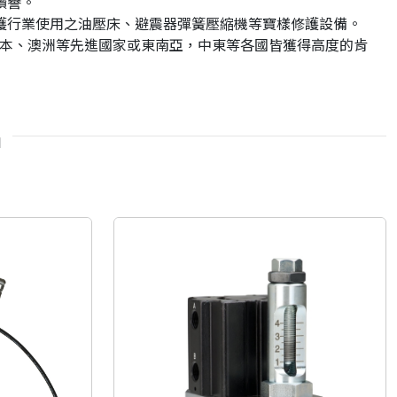
讚譽。
護行業使用之油壓床、避震器彈簧壓縮機等寶樣修護設備。
美、日本、澳洲等先進國家或東南亞，中東等各國皆獲得高度的肯
品