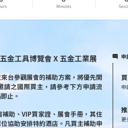
ours
Minutes
Seco
申
灣國際五金工具博覽會 X 五金工業展
主來台參觀展會的補助方案，將優先開
買
邀請之國際買主，請參考下方申請流
申
滿即止。
推
補助、VIP買家證、展會手冊，其住
更
單位協助安排特約酒店。凡買主補助申