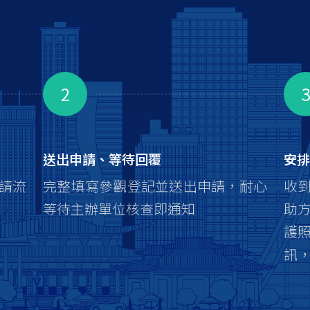
2
送出申請、等待回覆
安排
請流
完整填寫參觀登記並送出申請，耐心
收
等待主辦單位核查即通知
助
護
訊