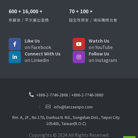
600
+
16,000
+
70
+
100
+
參展商 / 平米展出面積
國全球買家 / 場採購媒合會
Like Us
Watch Us
on Facebook
on YouTube
Connect With Us
Follow Us
on LinkedIn
on Instagram
+886-2-7746-2868
/
+886-2-7746-3860
info@lanzaexpo.com
Rm. A, 2F., No.170, Dunhua N. Rd., Songshan Dist., Taipei City
105405, Taiwan(R.O.C)
Copyrights © 2024 All Rights Reserved.