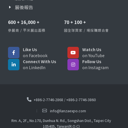
展後報告
600
+
16,000
+
70
+
100
+
參展商 / 平米展出面積
國全球買家 / 場採購媒合會
Like Us
Watch Us
on Facebook
on YouTube
Connect With Us
Follow Us
on LinkedIn
on Instagram
+886-2-7746-2868
/
+886-2-7746-3860
info@lanzaexpo.com
Rm. A, 2F., No.170, Dunhua N. Rd., Songshan Dist., Taipei City
105405, Taiwan(R.O.C)