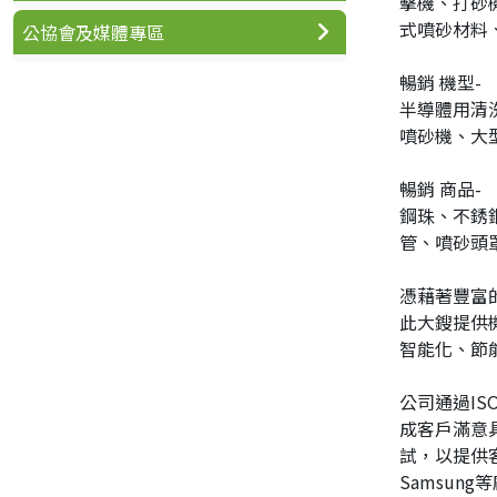
擊機、打砂
式噴砂材料
公協會及媒體專區
暢銷 機型-
半導體用清
噴砂機、大
暢銷 商品-
鋼珠、不銹
管、噴砂頭
憑藉著豐富
此大鎪提供
智能化、節
公司通過I
成客戶滿意
試，以提供客戶
Samsu