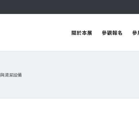
與您在臺中國際會展中心再次相見！
與您在臺中國際會展中心再次相見！
關於本展
參觀報名
參
與清潔設備