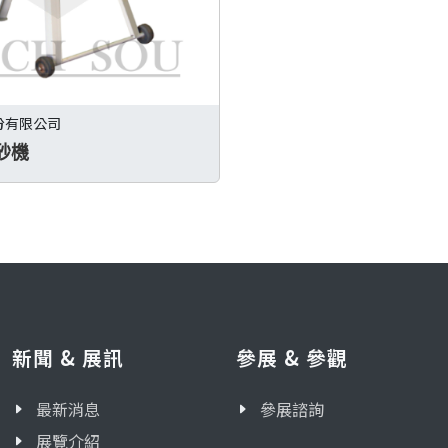
份有限公司
砂機
新聞 & 展訊
參展 & 參觀
最新消息
參展諮詢
展覽介紹