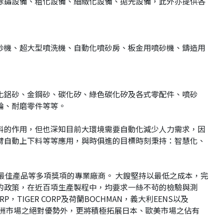
除鏽設備、粗化設備、細緻化設備、拋光設備，此外亦提供各
砂機、超大型噴洗機、自動化噴砂房、板金用噴砂機、鑄造用
化鋁砂、金鋼砂、碳化矽、綠色碳化矽及各式零配件、噴砂
輪、耐磨零件等等。
料的作用，但也深知目前大環境需要自動化減少人力需求，因
臂自動上下料等等應用，與時俱進的目標時刻秉持：智慧化、
會最佳產品等多項獎項的專業廠商。 大鎪堅持以最低之成本，完
的政策，在近百項生產製程中，均要求一絲不茍的檢驗與測
P，TIGER CORP及荷蘭BOCHMAN，義大利EENS以及
亞洲市場之絕對優勢外，更將積極拓展日本、歐美市場之佔有