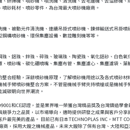
機、研掃機、噴砂機、噴洗機、清洗機、去毛邊機、去溢膠機、
、噴砂耗材、噴砂零件，為台灣最大噴砂機廠商。
洗機、被動元件清洗機、連續吊掛式噴砂機、鍊條輸送式吊掛噴
型鋼構噴砂機、環保集塵設備、數控雕刻機等等。
鋼珠、鋁珠、鋅珠、碎珠、玻璃珠、陶瓷珠、氧化鋁砂、白色氧
罩、噴砂嘴、碳化硼噴嘴、集塵布管、集塵濾心、集塵濾袋、葉
的整合經驗，深耕噴砂機原理，了解噴砂機用途以及各式噴砂材
機械手臂噴砂機整合方案，不管是機械手臂夾持噴槍或是機械手
能減碳朝向世界潮流。
SO9001和CE認證，並是業界唯一榮獲台灣精品獎及台灣鑄造學
具競爭力之品質，以市場導向，適時提供研發之成果與客戶分享
最完美的產品。 目前已有日本TECHNOPLAS INC，MTT COR
ng等廠商，採用大鎪之機械產品，未來大鎪除了保有台灣、大陸和