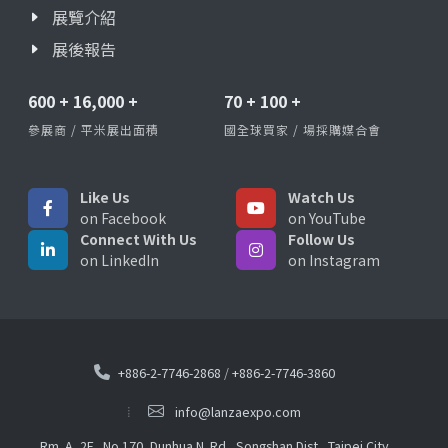
展覽介紹
展後報告
600
+
16,000
+
70
+
100
+
參展商 / 平米展出面積
國全球買家 / 場採購媒合會
Like Us
Watch Us
on Facebook
on YouTube
Connect With Us
Follow Us
on LinkedIn
on Instagram
+886-2-7746-2868
/
+886-2-7746-3860
info@lanzaexpo.com
Rm. A, 2F., No.170, Dunhua N. Rd., Songshan Dist., Taipei City