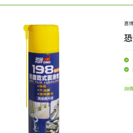
嘉
恐
詢