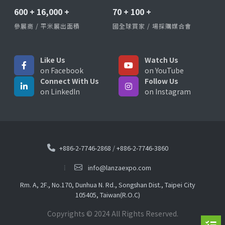
600
+
16,000
+
70
+
100
+
參展商 / 平米展出面積
國全球買家 / 場採購媒合會
Like Us
Watch Us
on Facebook
on YouTube
Connect With Us
Follow Us
on LinkedIn
on Instagram
+886-2-7746-2868
/
+886-2-7746-3860
info@lanzaexpo.com
Rm. A, 2F., No.170, Dunhua N. Rd., Songshan Dist., Taipei City
105405, Taiwan(R.O.C)
Copyrights © 2024 All Rights Reserved.