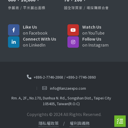
參展商 / 平米展出面積
國全球買家 / 場採購媒合會
Like Us
Watch Us
on Facebook
on YouTube
Connect With Us
Follow Us
on LinkedIn
on Instagram
+886-2-7746-2868
/
+886-2-7746-3860
info@lanzaexpo.com
Rm. A, 2F., No.170, Dunhua N. Rd., Songshan Dist., Taipei City
105405, Taiwan(R.O.C)
Copyrights © 2024 All Rights Reserved.
隱私權政策
權利與義務