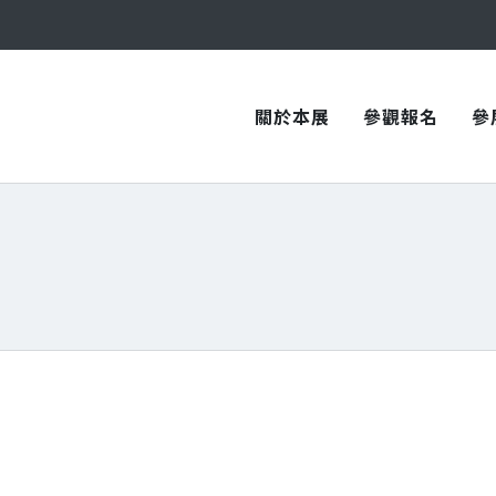
與您在臺中國際會展中心再次相見！
與您在臺中國際會展中心再次相見！
關於本展
參觀報名
參