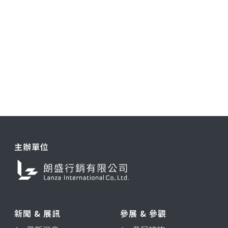
主辦單位
新聞 & 展訊
參展 & 參觀