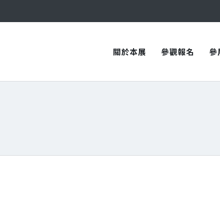
與您在臺中國際會展中心再次相見！
與您在臺中國際會展中心再次相見！
關於本展
參觀報名
參