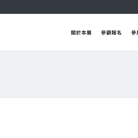
與您在臺中國際會展中心再次相見！
與您在臺中國際會展中心再次相見！
關於本展
參觀報名
參