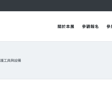
與您在臺中國際會展中心再次相見！
與您在臺中國際會展中心再次相見！
關於本展
參觀報名
參
護工具與設備