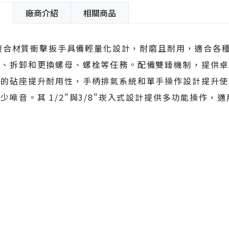
紹
廠商介紹
相關商品
J 複合材質衝擊扳手具備輕量化設計，耐磨且耐用，適合
固、拆卸和更換螺母、螺栓等任務。配備雙錘機制，提供卓
的砧座提升耐用性，手柄排氣系統和單手操作設計提升使用
少噪音。其 1/2"與3/8"崁入式設計提供多功能操作