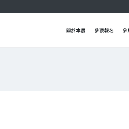
與您在臺中國際會展中心再次相見！
與您在臺中國際會展中心再次相見！
關於本展
參觀報名
參