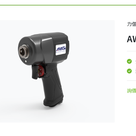
力
A
詢