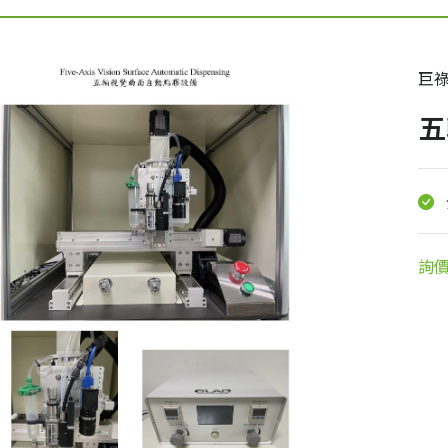
巨
五
詢