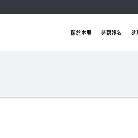
與您在臺中國際會展中心再次相見！
與您在臺中國際會展中心再次相見！
關於本展
參觀報名
參