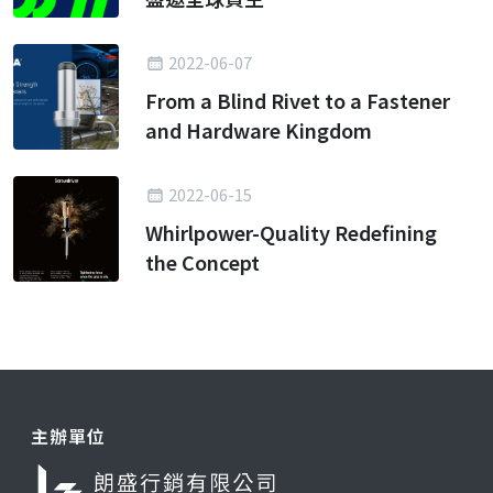
2022-06-07
From a Blind Rivet to a Fastener
and Hardware Kingdom
2022-06-15
Whirlpower-Quality Redefining
the Concept
主辦單位