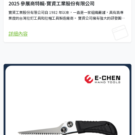
2025 參展商特輯-寶資工業股份有限公司
寶資工業股份有限公司自 1982 年以來，一直是一家組織嚴謹，具有高專
業度的台灣拉釘工具和拉帽工具製造廠商。 寶資公司擁有強大的研發團
隊，先進的實驗室設備，嚴格的品質保證體系，可靠的生產線，和高效率
的物流管理，不斷推出擁有全球專利的新產品，並持續提升工具品質，以
詳細內容
滿足客戶最嚴格的要求，其中大多數客戶都是美國、歐洲和台灣在工業、
汽修、建築和專業市場的知名品牌。