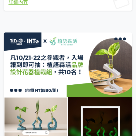
詳細內容
条貿易振興會），並協助中小企業品牌塑造與進入新市場。訪談強調展會
作為全年商業引擎的願景，歡迎於10月21日至23日親臨全新臺中國際會展
中心，探索臺灣五金的全球競爭力！