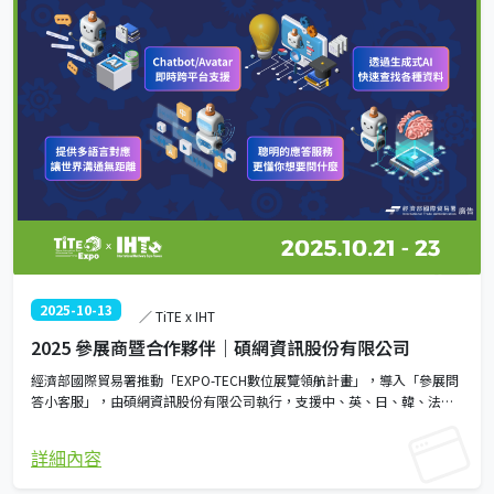
2025-10-13
／ TiTE x IHT
2025 參展商暨合作夥伴｜碩網資訊股份有限公司
經濟部國際貿易署推動「EXPO-TECH數位展覽領航計畫」，導入「參展問
答小客服」，由碩網資訊股份有限公司執行，支援中、英、日、韓、法、
德等語言，全天候提供語音與文字互動，全面提升數位展覽服務。該服務
透過官網即時回應參展常見問題，包括進場時間、參展證、裝潢等資訊，
詳細內容
協助節省查詢時間，強化參展體驗，歡迎參展廠商踴躍使用。