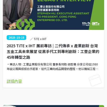
2025-10-15
／ TiTE x IHT
2025 TiTE x IHT 展前專訪 | 二代傳承 x 產業創新 台灣
五金工具未來展望 從黑手代工到專利創新：工豐企業的
45年轉型之路
。專訪人物 : 工豐企業股份有限公司 董事長特助 胡哲儀 分享公司從1980
年由父親與叔叔白手起家，從代工轉向成品開發的歷程。他以機械工程碩
士背景，探討二代接班的責任（涵蓋員工、客戶、供應商與父執輩）、一
代與二代理念平衡、風險評估決策、棘輪起子等專利產品，以及面對數位
詳細內容
化與全球化的研發挑戰與策略。透過生動比喻如「鑽牛角尖」，訪談帶來
對台灣五金產業傳承與創新的深刻洞見～