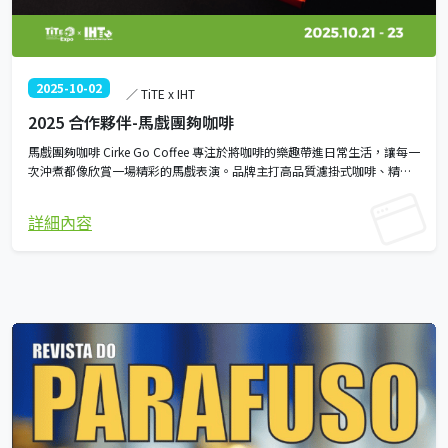
2025-10-02
／ TiTE x IHT
2025 合作夥伴-馬戲團夠咖啡
馬戲團夠咖啡 Cirke Go Coffee 專注於將咖啡的樂趣帶進日常生活，讓每一
次沖煮都像欣賞一場精彩的馬戲表演。品牌主打高品質濾掛式咖啡、精選
咖啡豆與精美咖啡禮盒，嚴選各產區優質豆種，呈現多層次風味與香氣。
無論是忙碌的早晨、午後的小確幸，或送禮表心意，Cirke Go Coffee 都能
詳細內容
讓人輕鬆享受一杯好咖啡的療癒時光。我們相信，咖啡不只是飲品，更是
串聯生活的美好橋樑。