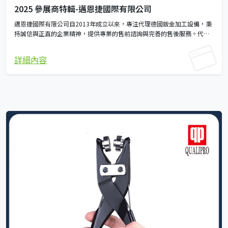
2025 參展商特輯-邁恩捷國際有限公司
邁恩捷國際有限公司自2013年成立以來，專注代理德國鈑金加工設備，秉
持誠信與正直的企業精神，提供專業的售前諮詢與完善的售後服務。代理
設備項目包含焊接工作桌、焊道清洗機、折彎機、刀具櫃、集煙過濾機、
液壓整平機及除毛邊機等，能滿足多元化加工需求。 近年隨著小型企業與
詳細內容
個人工作室興起，適用於細緻工件的焊接平台需求日益增加。為因應市場
需求，邁恩捷積極引進兼具便攜設計與耐用性的德國小型機具，如力格曼
簡易型工作檯（Siegmund Workbench）與洛伊特焊道清洗機 Cleanox
5.0（Reuter Cleanox 5.0），致力提升細緻工件的焊接品質與清潔效率，
提供更高效的生產解決方案。