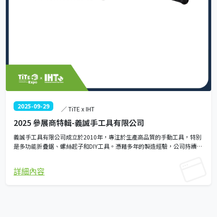
2025-09-29
／ TiTE x IHT
2025 參展商特輯-義誠手工具有限公司
義誠手工具有限公司成立於2010年，專注於生產高品質的手動工具，特別
是多功能折疊鋸、螺絲起子和DIY工具。憑藉多年的製造經驗，公司持續投
入於研發，並以創新、實用與人體工學為設計理念，旨在滿足客戶多樣化
的需求，讓日常生活更加便利。 其產品銷往歐洲、美國、日本等國際市
詳細內容
場。公司團隊提供專業的OEM與ODM服務，憑藉卓越的研發及加工技術，
能為客戶提供高品質、符合個人需求的一站式解決方案。 義誠不僅是工具
的製造商，更是一個問題解決的專家。公司歡迎分享您的想法，致力於幫
助客戶實現夢想，創造價值。