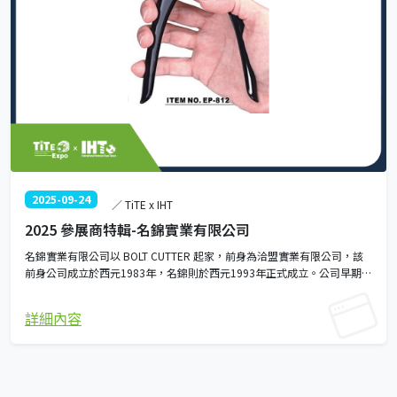
2025-09-24
／ TiTE x IHT
2025 參展商特輯-名錦實業有限公司
名錦實業有限公司以 BOLT CUTTER 起家，前身為洽盟實業有限公司，該
前身公司成立於西元1983年，名錦則於西元1993年正式成立。公司早期專
注於 BOLT CUTTER 的專業製造；因應亞洲金融風暴與中國低價競爭所造
成的市場衝擊，名錦成功轉型為以研發為導向的工廠，專注開發具專利價
詳細內容
值的產品。 自成立以來，名錦持續推動創新與產品改良，以提升品質為目
標，並專注於新產品設計，強化人體工學與省力結構的開發。公司秉持
「品質至上、服務第一」的經營理念，不斷成長；嚴格的品管與生管體系
是名錦對企業信譽的堅持。 主要產品包括：皮革打孔器、鋼索剪、鐵皮打
孔器、鋸子、鈕扣與雞眼鉗、多功能剪刀、木工工具、修邊刀、套筒組、