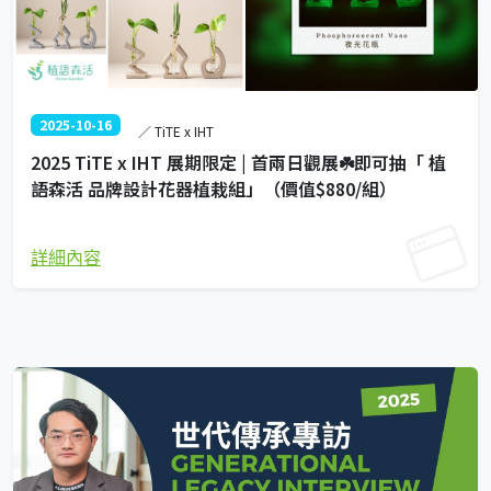
2025-10-16
／ TiTE x IHT
2025 TiTE x IHT 展期限定 | 首兩日觀展☘️即可抽「 植
語森活 品牌設計花器植栽組」（價值$880/組）
詳細內容