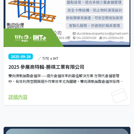
2025-09-26
／ TiTE x IHT
2025 參展商特輯-勝棋工業有限公司
雙向滑軌抽取倉儲架——提升倉儲效率的最佳解決方案 在現代倉儲管理
中，有效利用空間與提升作業效率尤為關鍵。雙向滑軌抽取倉儲架採用專
利設計，結合滑軌式存取與層層管理系統，讓倉儲運作更加順暢、高效。
產品特色： - 雙向滑軌設計，取放更靈活：貨架可雙向抽取，方便操作人
詳細內容
員從不同方向存取物品，大幅提升作業流暢度。 - 高承重力，安全可靠：
每組貨架配備8個儲位，單層承重高達600kg，穩固耐用，適用各種倉儲需
求。 - 節省60%人力與時間成本：滑軌式存取方式可加快備料及盤點流
程，減少搬運作業，提高整體效率。 - 卡榫結構，確保貨物穩定：安全卡
榫設計有效防止物料滑落，保障貨物與操作人員安全。 - 靈活擴充，安裝
簡便：採用模組化結構，可根據需求靈活擴充貨架，且安裝拆卸簡單，適
用多種倉儲環境。 客製化服務，適用多元產業：可根據不同產業需求進行