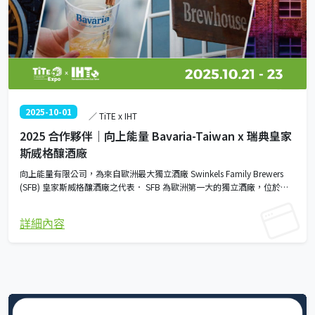
2025-10-01
／ TiTE x IHT
2025 合作夥伴｜向上能量 Bavaria-Taiwan x 瑞典皇家
斯威格釀酒廠
向上能量有限公司，為來自歐洲最大獨立酒廠 Swinkels Family Brewers
(SFB) 皇家斯威格釀酒廠之代表． SFB 為歐洲第一大的獨立酒廠，位於荷
蘭、比利時與衣索比亞三國內共擁有 7 座酒廠、外銷世界 130 個國家．
Marel 向上能量，為台灣開啟創新飲品品類：零酒精飲料領先者之一並提供
詳細內容
SFB 各高品質、高工藝啤酒之新創公司． 【真的好喝，來自值得信任的選
擇】 作為荷蘭歷史最悠久的家族釀酒企業之一，Swinkels Family Brewers
傳承七代、超過 300 年的釀造工藝，始終堅持「啤酒是享受，它讓人們聚
在一起」的理念。 我們相信，啤酒不僅僅是一種飲品，更是一種連結人與
人之間情感的橋樑。 不論你追求強烈、純淨，或是優雅美味的風格，這些
款產品正好代表了「對風味的專業詮釋」與「對生活的深刻理解」