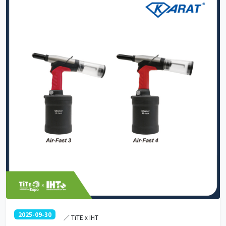
2025-09-30
／ TiTE x IHT