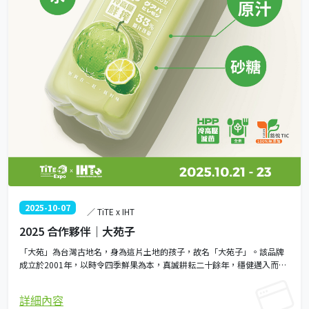
2025-10-07
／ TiTE x IHT
2025 合作夥伴｜大苑子
「大苑」為台灣古地名，身為這片土地的孩子，故名「大苑子」。該品牌
成立於2001年，以時令四季鮮果為本，真誠耕耘二十餘年，穩健邁入而立
之年。 一路以來，大苑子始終專注於呈現水果的天然與新鮮，關注各地農
產的特性與栽培智慧，將在地農業資源轉化為多元且具價值的產品，讓每
詳細內容
一口都能感受到土地的滋味。 憑藉逾20年的鮮果品牌經驗，2021年起，