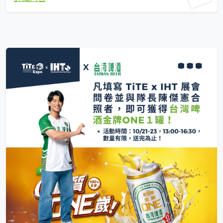
業者還是愛好者，這場對話帶來滿滿啟發！快來現場探索台灣五金的創新
力量～