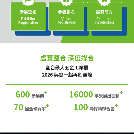
參展登記
參觀報名
展覽簡介
Exhibitor
Visitor
Exhibition
Registration
Introduction
Registration
虛實整合 深度媒合
全台最大五金工業展
2026 與您一起再創巔峰
600
16000
+
+
參展商
平米展出面積
70
100
+
+
國全球買家
場採購媒合會