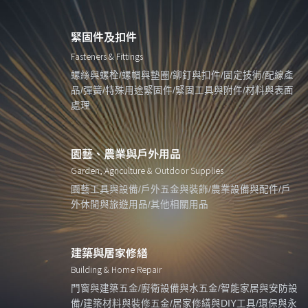
緊固件及扣件
Fasteners & Fittings
螺絲與螺栓/螺帽與墊圈/鉚釘與扣件/固定技術/配線產
品/彈簧/特殊用途緊固件/緊固工具與附件/材料與表面
處理
園藝、農業與戶外用品
Garden, Agriculture & Outdoor Supplies
園藝工具與設備/戶外五金與裝飾/農業設備與配件/戶
外休閒與旅遊用品/其他相關用品
建築與居家修繕
Building & Home Repair
門窗與建築五金/廚衛設備與水五金/智能家居與安防設
備/建築材料與裝修五金/居家修繕與DIY工具/環保與永