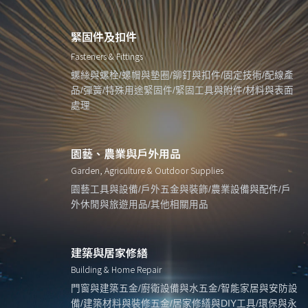
緊固件及扣件
Fasteners & Fittings
螺絲與螺栓/螺帽與墊圈/鉚釘與扣件/固定技術/配線產
品/彈簧/特殊用途緊固件/緊固工具與附件/材料與表面
處理
園藝、農業與戶外用品
Garden, Agriculture & Outdoor Supplies
園藝工具與設備/戶外五金與裝飾/農業設備與配件/戶
外休閒與旅遊用品/其他相關用品
建築與居家修繕
Building & Home Repair
門窗與建築五金/廚衛設備與水五金/智能家居與安防設
備/建築材料與裝修五金/居家修繕與DIY工具/環保與永