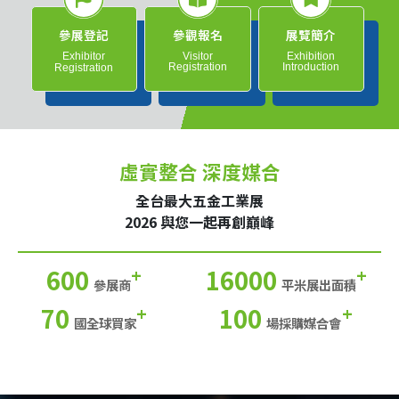
參展登記
參觀報名
展覽簡介
Exhibitor
Visitor
Exhibition
Registration
Introduction
Registration
虛實整合 深度媒合
全台最大五金工業展
2026 與您一起再創巔峰
600
16000
+
+
參展商
平米展出面積
70
100
+
+
國全球買家
場採購媒合會