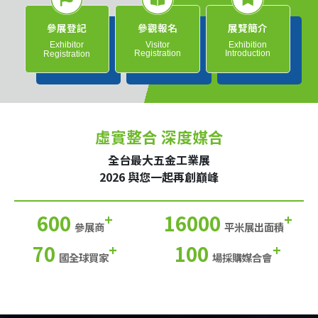
參展登記
參觀報名
展覽簡介
Exhibitor
Visitor
Exhibition
Registration
Introduction
Registration
虛實整合 深度媒合
全台最大五金工業展
2026 與您一起再創巔峰
600
16000
+
+
參展商
平米展出面積
70
100
+
+
國全球買家
場採購媒合會