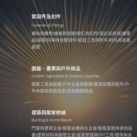
緊固件及扣件
Fasteners & Fittings
螺絲與螺栓/螺帽與墊圈/鉚釘與扣件/固定技術/配線產
品/彈簧/特殊用途緊固件/緊固工具與附件/材料與表面
處理
園藝、農業與戶外用品
Garden, Agriculture & Outdoor Supplies
園藝工具與設備/戶外五金與裝飾/農業設備與配件/戶
外休閒與旅遊用品/其他相關用品
建築與居家修繕
Building & Home Repair
門窗與建築五金/廚衛設備與水五金/智能家居與安防設
備/建築材料與裝修五金/居家修繕與DIY工具/環保與永