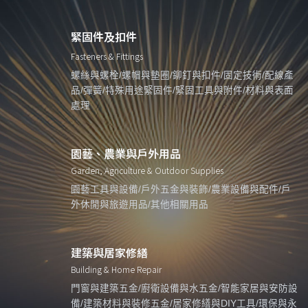
緊固件及扣件
Fasteners & Fittings
螺絲與螺栓/螺帽與墊圈/鉚釘與扣件/固定技術/配線產
品/彈簧/特殊用途緊固件/緊固工具與附件/材料與表面
處理
園藝、農業與戶外用品
Garden, Agriculture & Outdoor Supplies
園藝工具與設備/戶外五金與裝飾/農業設備與配件/戶
外休閒與旅遊用品/其他相關用品
建築與居家修繕
Building & Home Repair
門窗與建築五金/廚衛設備與水五金/智能家居與安防設
備/建築材料與裝修五金/居家修繕與DIY工具/環保與永