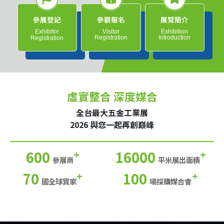
參展登記
參觀報名
展覽簡介
Exhibitor
Visitor
Exhibition
Registration
Introduction
Registration
虛實整合 深度媒合
全台最大五金工業展
2026 與您一起再創巔峰
600
16000
+
+
參展商
平米展出面積
70
100
+
+
國全球買家
場採購媒合會