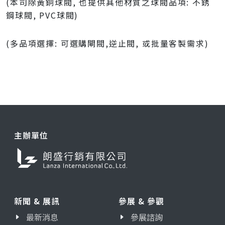
(本司除黃銅球閥, 也提供其他材質之球閥品項: 不銹
鋼球閥, PVC球閥)
(多品項選擇: 可選購閘閥,逆止閥, 或批量客製需求)
主辦單位
新聞 & 展訊
參展 & 參觀
最新消息
參展諮詢