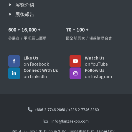
展覽介紹
展後報告
600
+
16,000
+
70
+
100
+
參展商 / 平米展出面積
國全球買家 / 場採購媒合會
Like Us
Watch Us
on Facebook
on YouTube
Connect With Us
Follow Us
on LinkedIn
on Instagram
+886-2-7746-2868
/
+886-2-7746-3860
info@lanzaexpo.com
Rm. A, 2F., No.170, Dunhua N. Rd., Songshan Dist., Taipei City