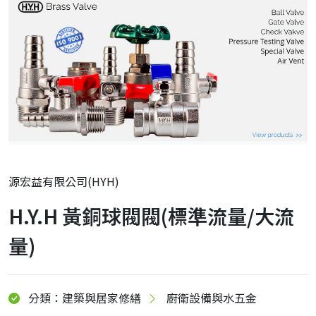
源宏益有限公司(HYH)
H.Y.H 黃銅球閥閥(標準流量/大流
量)
分類：建築與居家修繕
廚衛設備與水五金