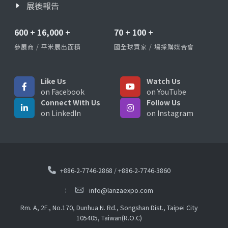
展後報告
600
+
16,000
+
70
+
100
+
參展商 / 平米展出面積
國全球買家 / 場採購媒合會
Like Us
Watch Us
on Facebook
on YouTube
Connect With Us
Follow Us
on LinkedIn
on Instagram
+886-2-7746-2868
/
+886-2-7746-3860
info@lanzaexpo.com
Rm. A, 2F., No.170, Dunhua N. Rd., Songshan Dist., Taipei City
105405, Taiwan(R.O.C)