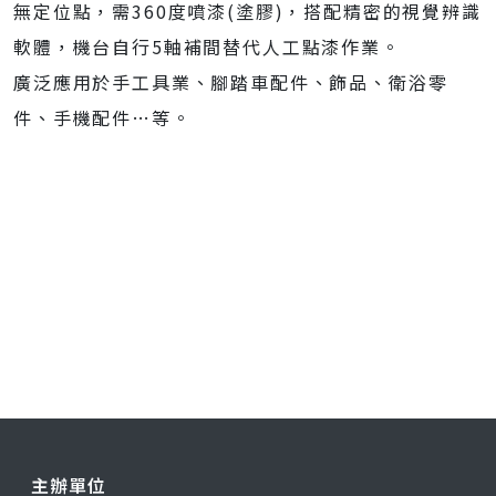
無定位點，需360度噴漆(塗膠)，搭配精密的視覺辨識
軟體，機台自行5軸補間替代人工點漆作業。
廣泛應用於手工具業、腳踏車配件、飾品、衛浴零
件、手機配件…等。
主辦單位