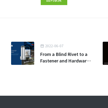
2022-06-07
From a Blind Rivet to a
Fastener and Hardware
Kingdom