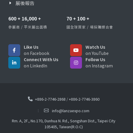
展後報告
600
+
16,000
+
70
+
100
+
參展商 / 平米展出面積
國全球買家 / 場採購媒合會
Like Us
Watch Us
on Facebook
on YouTube
Connect With Us
Follow Us
on LinkedIn
on Instagram
+886-2-7746-2868
/
+886-2-7746-3860
info@lanzaexpo.com
Rm. A, 2F., No.170, Dunhua N. Rd., Songshan Dist., Taipei City
105405, Taiwan(R.O.C)