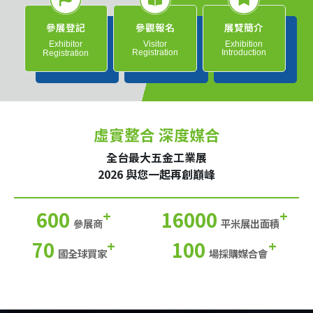
參展登記
參觀報名
展覽簡介
Exhibitor
Visitor
Exhibition
Registration
Introduction
Registration
虛實整合 深度媒合
全台最大五金工業展
2026 與您一起再創巔峰
600
16000
+
+
參展商
平米展出面積
70
100
+
+
國全球買家
場採購媒合會