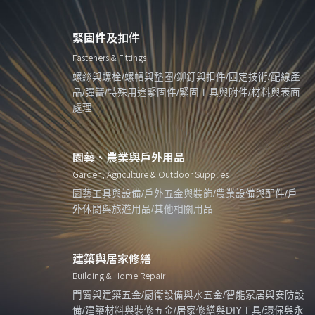
緊固件及扣件
Fasteners & Fittings
螺絲與螺栓/螺帽與墊圈/鉚釘與扣件/固定技術/配線產
品/彈簧/特殊用途緊固件/緊固工具與附件/材料與表面
處理
園藝、農業與戶外用品
Garden, Agriculture & Outdoor Supplies
園藝工具與設備/戶外五金與裝飾/農業設備與配件/戶
外休閒與旅遊用品/其他相關用品
建築與居家修繕
Building & Home Repair
門窗與建築五金/廚衛設備與水五金/智能家居與安防設
備/建築材料與裝修五金/居家修繕與DIY工具/環保與永