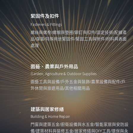
緊固件及扣件
Fasteners & Fittings
螺絲與螺栓/螺帽與墊圈/鉚釘與扣件/固定技術/配線產
品/彈簧/特殊用途緊固件/緊固工具與附件/材料與表面
處理
園藝、農業與戶外用品
Garden, Agriculture & Outdoor Supplies
園藝工具與設備/戶外五金與裝飾/農業設備與配件/戶
外休閒與旅遊用品/其他相關用品
建築與居家修繕
Building & Home Repair
門窗與建築五金/廚衛設備與水五金/智能家居與安防設
備/建築材料與裝修五金/居家修繕與DIY工具/環保與永