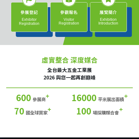
參展登記
參觀報名
展覽簡介
Exhibitor
Visitor
Exhibition
Registration
Introduction
Registration
虛實整合 深度媒合
全台最大五金工業展
2026 與您一起再創巔峰
600
16000
+
+
參展商
平米展出面積
70
100
+
+
國全球買家
場採購媒合會