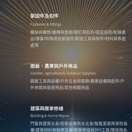
緊固件及扣件
Fasteners & Fittings
螺絲與螺栓/螺帽與墊圈/鉚釘與扣件/固定技術/配線產
品/彈簧/特殊用途緊固件/緊固工具與附件/材料與表面
處理
園藝、農業與戶外用品
Garden, Agriculture & Outdoor Supplies
園藝工具與設備/戶外五金與裝飾/農業設備與配件/戶
外休閒與旅遊用品/其他相關用品
建築與居家修繕
Building & Home Repair
門窗與建築五金/廚衛設備與水五金/智能家居與安防設
備/建築材料與裝修五金/居家修繕與DIY工具/環保與永