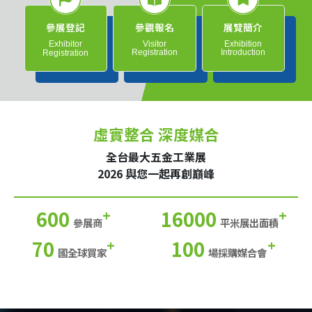
參展登記
參觀報名
展覽簡介
Exhibitor
Visitor
Exhibition
Registration
Introduction
Registration
虛實整合 深度媒合
全台最大五金工業展
2026 與您一起再創巔峰
600
16000
+
+
參展商
平米展出面積
70
100
+
+
國全球買家
場採購媒合會